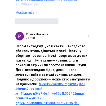
т
35
38
пд
пс
км
ол
 …
Mostrar más
Me gusta
Reaccionar
Роман Новиков
21 mar
Часом знаходжу цікаві сайти — випадково 
або коли хтось ділиться в чаті. Частину 
зберігаю про запас, іноді повертаюсь до них 
при нагоді. Тут є різне — новини, блоги, 
локальні стрічки чи просто незвичні штуки. 
Деякі переглядаю рідко, деякі — коли 
хочеться вийти за межі звичних джерел.  
Поділюсь добіркою — може, хтось натрапить 
на щось нове:  
М
к
х
5
г
нк
w69
п
53
mp
кг
чг
ч
d23
46
н
чн
47
чо
у
tmp3
жт
41
ж
кр
сд
54
s7
vb
s4
nw
e19
b4
k55
34
52
пп
кн
с
о
вн
43
вж
мг
r19
рд
r24
36
33
вл
кв
n7
c123
a01
h15
t21
2x5
cb1