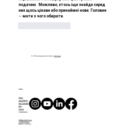
подачею.  Можливо, хтось іще знайде серед 
них щось цікаве або принаймні нове. Головне 
— мати з чого обирати. 
Me gusta
Reaccionar
© 2035 by Business Name. Built on
Wix Studio
Menu
Home
Juan Villegas
WIX Colombia
Blog
Cursos
Contáctame
info@juanvillegas.co
+573007109065
Bogotá - Colombia