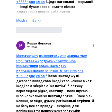
т
35
38
пд
пс
км
ол
  Щодо загальної інформації 
— іноді буває корисно мати кілька 
додаткових ресурсів під рукою.…
Mostrar más
Me gusta
Reaccionar
Роман Новиков
21 mar
М
к
х
5
г
нк
w69
п
53
mp
кг
чг
ч
d23
46
н
чн
47
чо
у
tmp3
жт
41
ж
кр
сд
54
s7
vb
s4
nw
e19
b4
k55
34
52
пп
кн
с
о
вн
43
вж
мг
r19
рд
r24
36
33
вл
кв
n7
c123
a01
h15
t21
2x5
cb1
т
35
38
пд
пс
км
ол
  Часом знаходжу ці 
джерела випадково, іноді хтось скине в чат, 
іноді сам зберігаю “на потім”. Частину 
переглядаю рідко, частину — коли шукаю 
щось локальне чи нестандартне.    Вони різні: 
новини, огляди, думки, регіональні стрічки. Я 
не беру все за правду — скоріше, для 
порівняння та пошуку контрасту між 