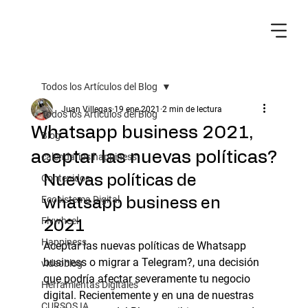
Todos los Artículos del Blog
Juan Villegas
19 ene 2021
2 min de lectura
Todos los Artículos del Blog
Whatsapp business 2021,
Blog
aceptar las nuevas políticas?
calendarios happiness
Contenidos
Nuevas políticas de 
Ecosistema Digital
whatsapp business en 
Flywheel
2021
Happiness
Aceptar las nuevas políticas de Whatsapp 
business o migrar a Telegram?, una decisión 
videoblog
que podría afectar severamente tu negocio 
Herramientas Digitales
digital. Recientemente y en una de nuestras 
CURSOS IA