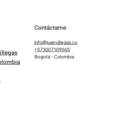
Contáctame
info@juanvillegas.co
+573007109065
illegas
Bogotá - Colombia
olombia
s