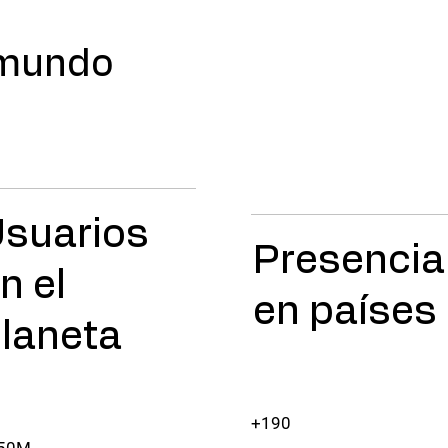
 mundo
suarios
Presencia
n el
en países
laneta
+190