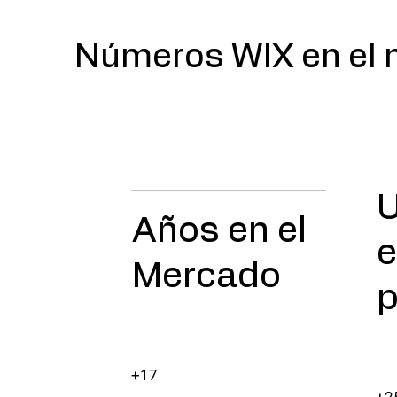
Números WIX en el
U
Años en el
e
Mercado
p
+17