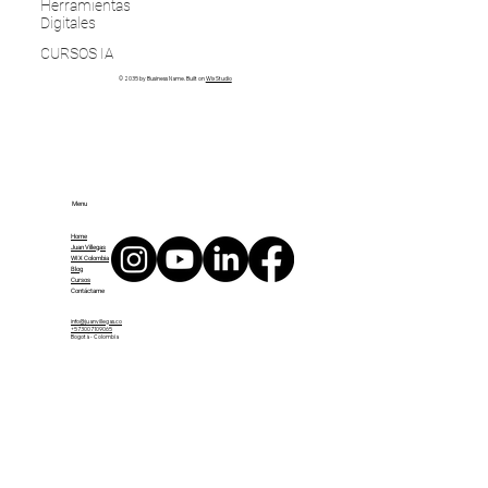
Herramientas
Digitales
CURSOS IA
© 2035 by Business Name. Built on
Wix Studio
Menu
Home
Juan Villegas
WIX Colombia
Blog
Cursos
Contáctame
info@juanvillegas.co
+573007109065
Bogotá - Colombia