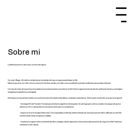
Menu
Sobre mi
La diferencia entre un sitio web y un activo de negocio
Soy Juan Villegas. Mi misión es simple: elevar el estándar de lo que un negocio puede lograr en Wix.
Mientras que otros ven a Wix como un constructor de sitios sencillo, yo lo utilizo como una plataforma de alto rendimiento para escalar empresas.
Con más de 6 años de trayectoria, he escalado en el ecosistema hasta convertirme en Wix Partner Legend, el nivel más alto de certificación técnica y estratégica
otorgado por la plataforma a nivel global.
Mi enfoque no es puramente estético; es una intersección entre diseño minimalista y resultados matemáticos. Mi formación me permite ver lo que otros ignoran:
- Estrategia SEO de Precisión: Formado para dominar los algoritmos de búsqueda. No solo hago que tu sitio se vea bien, me aseguro de que tus
clientes en USA y Latinoamérica te encuentren antes que a tu competencia.
- Experto en Growth (Google & Meta Ads): Como especialista certificado, diseño embudos de venta que inyectan tráfico calificado a tu sitio Wix,
transformando visitas en ingresos medibles.
- Arquitectura Legend: 6 años resolviendo desafíos complejos, desde migraciones críticas hasta optimizaciones de carga (Core Web Vitals) que
mantienen tu sitio volando.