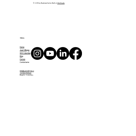
© 2035 by Business Name. Built on
Wix Studio
Menu
Home
Juan Villegas
WIX Colombia
Blog
Cursos
Contáctame
info@juanvillegas.co
+573007109065
Bogotá - Colombia