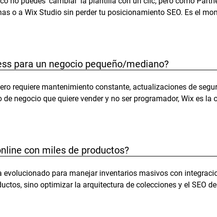
ico no puedes 'cambiar' la plantilla con un clic, pero como Part
as o a Wix Studio sin perder tu posicionamiento SEO. Es el mom
ess para un negocio pequeño/mediano?
pero requiere mantenimiento constante, actualizaciones de segur
 de negocio que quiere vender y no ser programador, Wix es la 
.
online con miles de productos?
evolucionado para manejar inventarios masivos con integracion
ductos, sino optimizar la arquitectura de colecciones y el SEO de