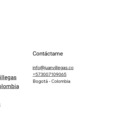
Contáctame
info@juanvillegas.co
+573007109065
illegas
Bogotá - Colombia
olombia
s